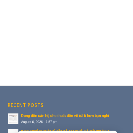
RECENT POSTS
Dòng tiền căn hộ cho thuê: tiền về túi ít hơn bạn nghĩ
August 6, 2026 - 1:57 pm
Kinh nghiệm quản lý căn hộ cho thuê Hà Nội khi ở xa