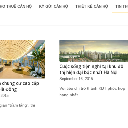
HO THUÊ CĂN HỘ
KÝ GỬI CĂN HỘ
THIẾT KẾ CĂN HỘ
TIN T
Cuộc sống tiện nghi tại khu đô
thị hiện đại bậc nhất Hà Nội
September 16, 2015
n chung cư cao cấp
Với tiêu chí trở thành KĐT phức hợp
 Hà Đông
hạng nhất…
 2015
ian “trầm lắng”, thị
…