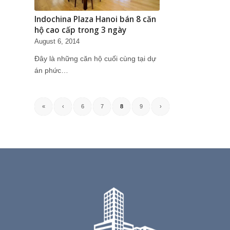
Indochina Plaza Hanoi bán 8 căn
hộ cao cấp trong 3 ngày
August 6, 2014
Đây là những căn hộ cuối cùng tại dự
án phức…
«
‹
6
7
8
9
›