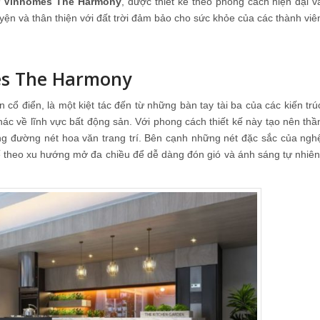
ự Vinhomes The Harmony
, được thiết kế theo phong cách hiện đại v
ện và thân thiện với đất trời đảm bảo cho sức khỏe của các thành viê
mes The Harmony
cổ điển, là một kiệt tác đến từ những bàn tay tài ba của các kiến trú
hác về lĩnh vực bất động sản. Với phong cách thiết kế này tạo nên thầ
ừng đường nét hoa văn trang trí. Bên cạnh những nét đặc sắc của ngh
ế theo xu hướng mở đa chiều để dễ dàng đón gió và ánh sáng tự nhiên