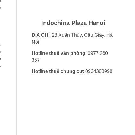
à
n
Indochina Plaza Hanoi
ĐỊA CHỈ
: 23 Xuân Thủy, Cầu Giấy, Hà
Nội
c
n
Hotline thuê văn phòng
: 0977 260
ệ
357
,
Hotline thuê chung cư
: 0934363998