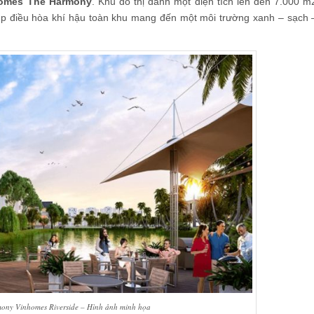
omes The Harmony
. Khu đô thị dành một diện tích lên đến 7.000 m
úp điều hòa khí hậu toàn khu mang đến một môi trường xanh – sạch 
ony Vinhomes Riverside – Hình ảnh minh họa