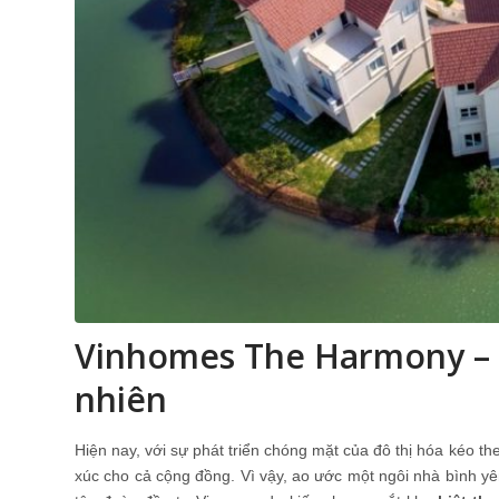
Vinhomes The Harmony – b
nhiên
Hiện nay, với sự phát triển chóng mặt của đô thị hóa kéo t
xúc cho cả cộng đồng. Vì vậy, ao ước một ngôi nhà bình yê