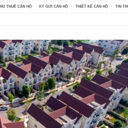
HO THUÊ CĂN HỘ
KÝ GỬI CĂN HỘ
THIẾT KẾ CĂN HỘ
TIN T