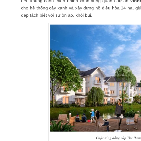
nên khung cảnh thiên nhiên xanh xung quanh dự án
Vinh
cho hệ thống cây xanh và xây dựng hồ điều hòa 14 ha, gi
đẹp tách biệt với sự ồn ào, khói bụi.
Cuộc sống đẳng cấp The Harm