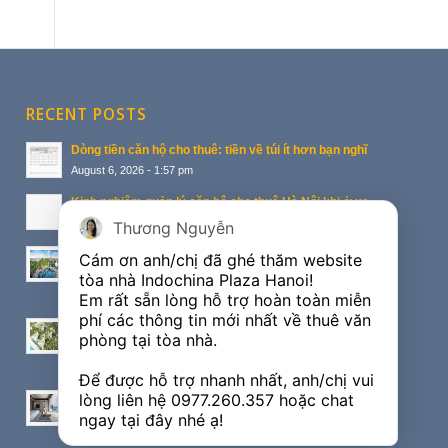
RECENT POSTS
Dòng tiền căn hộ cho thuê: tiền về túi ít hơn bạn nghĩ
August 6, 2026 - 1:57 pm
Kinh nghiệm quản lý căn hộ cho thuê Hà Nội khi ở xa
August 5, 2026 - 3:54 pm
Thương Nguyễn
Đẳng cấp của biệt thự ven sông dự án Vinhomes
Cám ơn anh/chị đã ghé thăm website 
Imperia
tòa nhà Indochina Plaza Hanoi!

October 22, 2017 - 2:53 am
Em rất sẵn lòng hỗ trợ hoàn toàn miễn 
phí các thông tin mới nhất về thuê văn 
Arena Cam Ranh – địa chỉ mới thu hút đầu tư bởi sự
phòng tại tòa nhà.

khác biệt
October 21, 2017 - 8:24 am
Để được hỗ trợ nhanh nhất, anh/chị vui 
lòng liên hệ 
0977.260.357
 hoặc chat 
Đầu tư Condotel AB Central Square cần cẩn trọng
ngay tại đây nhé ạ!
điều gì?
July 8, 2017 - 1:59 am