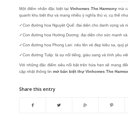
Một điểm nhấn đặc biệt tại
Vinhomes The Harmony
mà cá
quanh khu biệt thự và mang nhiều ý nghĩa thú vị, cụ thể như
✓Con đường hoa Nguyệt Quế: đại diện cho danh vọng và niề
✓Con đường hoa Hướng Dương: đại diện cho sức mạnh và 
✓Con đường hoa Phong Lan: nêu lên vẻ đẹp kiêu sa, quý p
✓Con đường Tulip: là sự nổi tiếng, giàu sang và tình yêu vi
Với những đặc điểm siêu nổi bật trên hứa hẹn sẽ mang đ
cập nhật thông tin
mở bán biệt thự Vinhomes The Harm
Share this entry