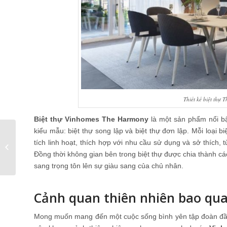
Thiết kế biệt thự
Biệt thự Vinhomes The Harmony
là một sản phẩm nổi bậ
kiểu mẫu: biệt thự song lập và biệt thự đơn lập. Mỗi loại
Vinhomes Phạm Hùng
tích linh hoạt, thích hợp với nhu cầu sử dụng và sở thích,
– Vị trí độc tôn tại cửa
Đồng thời không gian bên trong biệt thự được chia thành cá
ngõ phía Tây...
sang trọng tôn lên sự giàu sang của chủ nhân.
Cảnh quan thiên nhiên bao qua
Mong muốn mang đến một cuộc sống bình yên tập đoàn đầu t