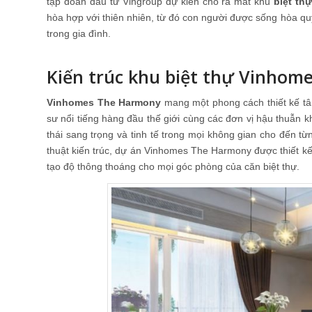
tập đoàn đầu tư Vingroup dự kiến cho ra mắt khu
biệt th
hòa hợp với thiên nhiên, từ đó con người được sống hòa quy
trong gia đình.
Kiến trúc khu biệt thự Vinho
Vinhomes The Harmony
mang một phong cách thiết kế tân 
sư nổi tiếng hàng đầu thế giới cùng các đơn vị hậu thuẫn k
thái sang trọng và tinh tế trong mọi không gian cho đến t
thuật kiến trúc, dự án Vinhomes The Harmony được thiết k
tạo độ thông thoáng cho mọi góc phòng của căn biệt thự.