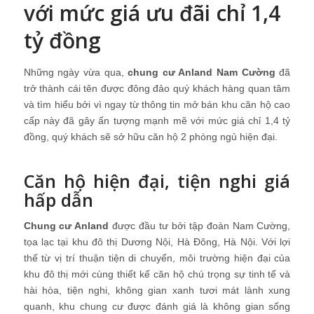
với mức giá ưu đãi chỉ 1,4
tỷ đồng
Những ngày vừa qua,
chung cư Anland Nam Cường
đã
trở thành cái tên được đông đảo quý khách hàng quan tâm
và tìm hiểu bởi vì ngay từ thông tin mở bán khu căn hộ cao
cấp này đã gây ấn tượng mạnh mẽ với mức giá chỉ 1,4 tỷ
đồng, quý khách sẽ sở hữu căn hộ 2 phòng ngủ hiện đại.
Căn hộ hiện đại, tiện nghi giá
hấp dẫn
Chung cư Anland
được đầu tư bởi tập đoàn Nam Cường,
tọa lạc tại khu đô thị Dương Nội, Hà Đông, Hà Nội. Với lợi
thế từ vị trí thuận tiện di chuyển, môi trường hiện đại của
khu đô thị mới cùng thiết kế căn hộ chú trọng sự tinh tế và
hài hòa, tiện nghi, không gian xanh tươi mát lành xung
quanh, khu chung cư được đánh giá là không gian sống