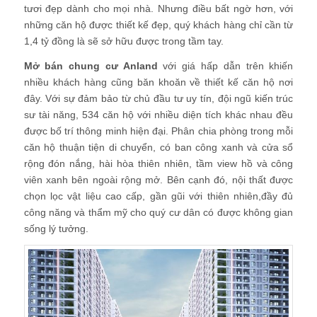
tươi đẹp dành cho mọi nhà. Nhưng điều bất ngờ hơn, với
những căn hộ được thiết kế đẹp, quý khách hàng chỉ cần từ
1,4 tỷ đồng là sẽ sở hữu được trong tầm tay.
Mở bán chung cư Anland
với giá hấp dẫn trên khiến
nhiều khách hàng cũng băn khoăn về thiết kế căn hộ nơi
đây. Với sự đảm bảo từ chủ đầu tư uy tín, đội ngũ kiến trúc
sư tài năng, 534 căn hộ với nhiều diện tích khác nhau đều
được bố trí thông minh hiện đại. Phân chia phòng trong mỗi
căn hộ thuận tiện di chuyển, có ban công xanh và cửa sổ
rộng đón nắng, hài hòa thiên nhiên, tầm view hồ và công
viên xanh bên ngoài rộng mở. Bên cạnh đó, nội thất được
chọn lọc vật liệu cao cấp, gần gũi với thiên nhiên,đầy đủ
công năng và thẩm mỹ cho quý cư dân có được không gian
sống lý tưởng.