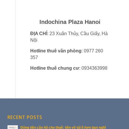
Indochina Plaza Hanoi
ĐỊA CHỈ
: 23 Xuân Thủy, Cầu Giấy, Hà
Nội
Hotline thuê văn phòng
: 0977 260
357
Hotline thuê chung cư
: 0934363998
RECENT POSTS
Dòng tiền căn hộ cho thuê: tiền về túi ít hơn bạn nghĩ