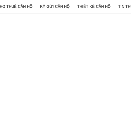
HO THUÊ CĂN HỘ
KÝ GỬI CĂN HỘ
THIẾT KẾ CĂN HỘ
TIN T