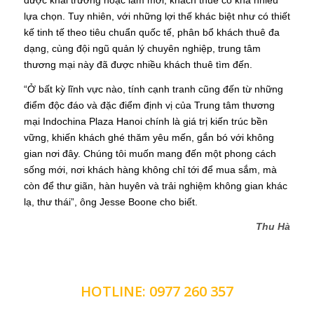
được khai trương hoặc làm mới, khách thuê có khá nhiều
lựa chọn. Tuy nhiên, với những lợi thế khác biệt như có thiết
kế tinh tế theo tiêu chuẩn quốc tế, phân bổ khách thuê đa
dạng, cùng đội ngũ quản lý chuyên nghiệp, trung tâm
thương mại này đã được nhiều khách thuê tìm đến.
“Ở bất kỳ lĩnh vực nào, tính cạnh tranh cũng đến từ những
điểm độc đáo và đặc điểm định vị của Trung tâm thương
mại Indochina Plaza Hanoi chính là giá trị kiến trúc bền
vững, khiến khách ghé thăm yêu mến, gắn bó với không
gian nơi đây. Chúng tôi muốn mang đến một phong cách
sống mới, nơi khách hàng không chỉ tới để mua sắm, mà
còn để thư giãn, hàn huyên và trải nghiệm không gian khác
lạ, thư thái”, ông Jesse Boone cho biết.
Thu Hà
LIÊN HỆ NHẬN BÁO GIÁ CHI TIẾT
HOTLINE: 0977 260 357